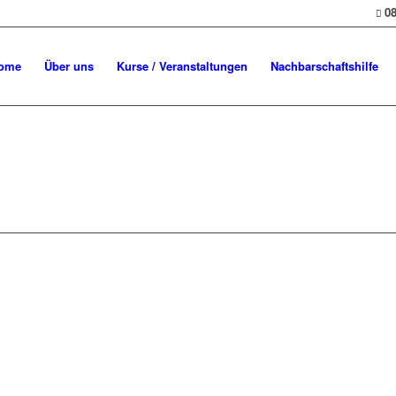
08
ome
Über uns
Kurse / Veranstaltungen
Nachbarschaftshilfe
V.
Impr