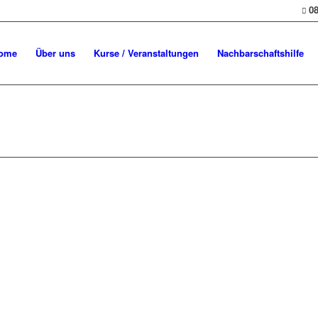
08
ome
Über uns
Kurse / Veranstaltungen
Nachbarschaftshilfe
V.
Impr